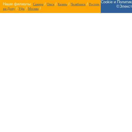
Cookie и Полити
Наши филиалы:
/
/
/
/
Самара
Омск
Казань
Челябинск
Ростов-
©Элекст
/
/
/
на-Дону
Уфа
Москва