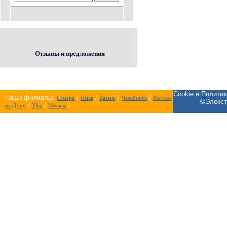
- Отзывы и предложения
Cookie и Полити
Наши филиалы:
/
/
/
/
Самара
Омск
Казань
Челябинск
Ростов-
©Элекст
/
/
/
на-Дону
Уфа
Москва