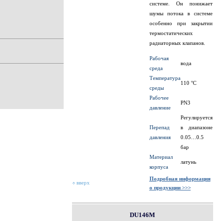
системе. Он понижает
шумы потока в системе
особенно при закрытии
термостатических
радиаторных клапанов.
Рабочая
вода
среда
Температура
110 °C
среды
Рабочее
PN3
давление
Регулируется
Перепад
в диапазоне
давления
0.05…0.5
бар
Материал
латунь
корпуса
Подробная информация
вверх
о продукции >>>
DU146M