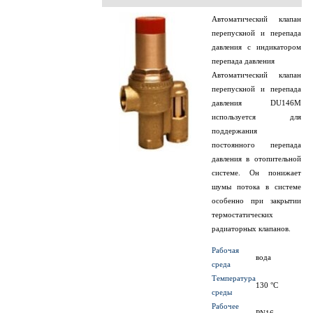
Автоматический клапан
перепускной и перепада
давления с индикатором
перепада давления
Автоматический клапан
перепускной и перепада
давления DU146М
используется для
поддержания
постоянного перепада
давления в отопительной
системе. Он понижает
шумы потока в системе
особенно при закрытии
термостатических
радиаторных клапанов.
Рабочая
вода
среда
Температура
130 °C
среды
Рабочее