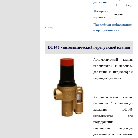
давления
0.1…0.6 бар
Материал
латунь
корпуса
Подробная информация
вверх
о продукции >>>
DU146 - автоматический перепускной клапан
Автоматический клапан
перепускной и перепада
давления с индикатором
перепада давления
Автоматический клапан
перепускной и перепада
давления DU146
используется для
поддержания
постоянного перепада
давления в отопительной