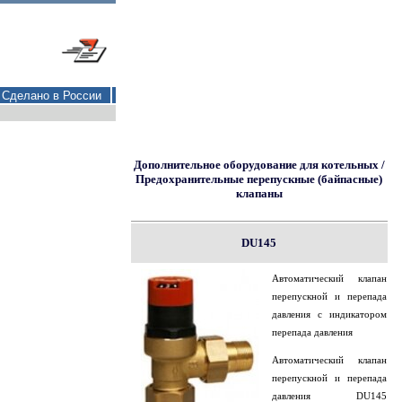
Сделано в России
Дополнительное оборудование для котельных /
Предохранительные перепускные (байпасные)
клапаны
DU145
Автоматический клапан
перепускной и перепада
давления с индикатором
перепада давления
Автоматический клапан
перепускной и перепада
давления DU145