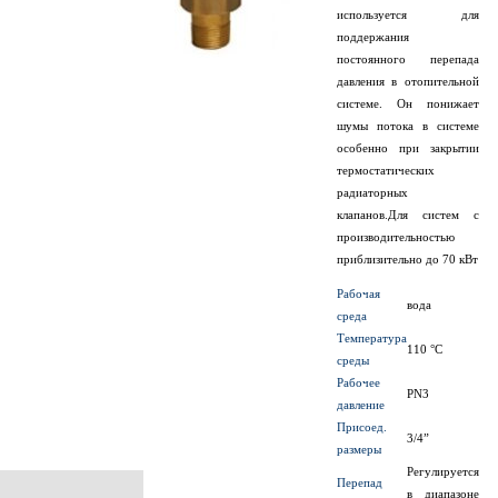
используется для
поддержания
постоянного перепада
давления в отопительной
системе. Он понижает
шумы потока в системе
особенно при закрытии
термостатических
радиаторных
клапанов.Для систем с
производительностью
приблизительно до 70 кВт
Рабочая
вода
среда
Температура
110 °C
среды
Рабочее
PN3
давление
Присоед.
3/4”
размеры
Регулируется
Перепад
в диапазоне