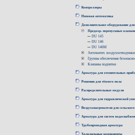
Контроллеры
Низовая автоматика
Дополнительное оборудование для
Предохр. перепускные клапа
--
DU 145
--
DU 146
--
DU 146M
Автоматич. воздухоотводчики
Группы обеспечения безопасно
Клапаны подпитки
Арматура для отопительных приб
Решения для тёплого пола
Распределительные модули
Арматура для гидравлической увя
Воздухонагреватели для сельского
Арматура для систем водоснабже
Трубопроводная арматура
Холодильные компоненты