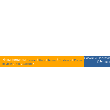
Cookie и Полити
Наши филиалы:
/
/
/
/
Самара
Омск
Казань
Челябинск
Ростов-
©Элекст
/
/
/
на-Дону
Уфа
Москва