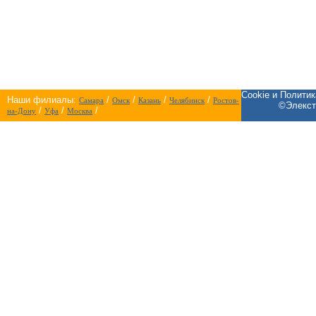
Cookie и Полити
Наши филиалы:
/
/
/
/
Самара
Омск
Казань
Челябинск
Ростов-
©Элекст
/
/
/
на-Дону
Уфа
Москва