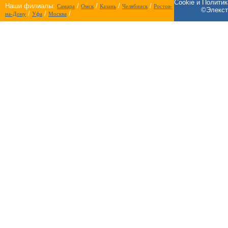
Cookie и Полити
Наши филиалы:
/
/
/
/
Самара
Омск
Казань
Челябинск
Ростов-
©Элекст
/
/
/
на-Дону
Уфа
Москва