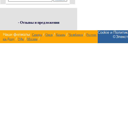
- Отзывы и предложения
Cookie и Полити
Наши филиалы:
/
/
/
/
Самара
Омск
Казань
Челябинск
Ростов-
©Элекст
/
/
/
на-Дону
Уфа
Москва