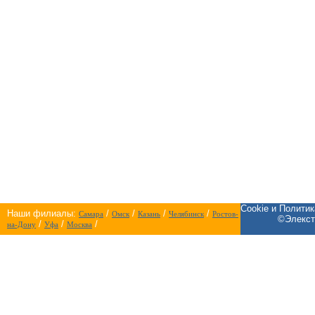
Cookie и Полити
Наши филиалы:
/
/
/
/
Самара
Омск
Казань
Челябинск
Ростов-
©Элекст
/
/
/
на-Дону
Уфа
Москва