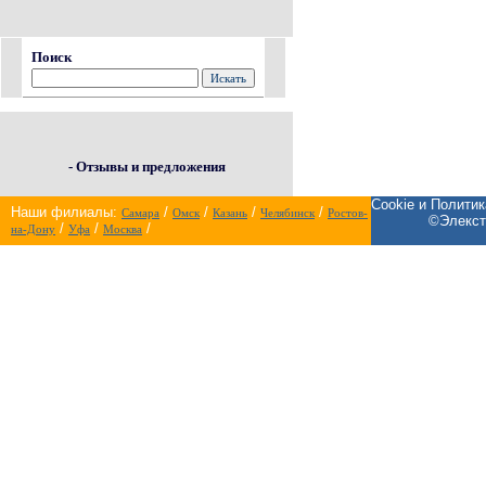
Поиск
- Отзывы и предложения
Cookie и Полити
Наши филиалы:
/
/
/
/
Самара
Омск
Казань
Челябинск
Ростов-
©Элекст
/
/
/
на-Дону
Уфа
Москва