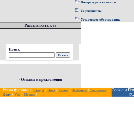
Литература и каталоги
Сертификаты
Устаревшее оборудование
Разделы каталога
Поиск
- Отзывы и предложения
Наши филиалы:
/
/
/
/
Cookie и П
Самара
Омск
Казань
Челябинск
Ростов-на-
/
/
/
©Э
Дону
Уфа
Москва