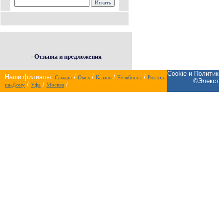
- Отзывы и предложения
Cookie и Полити
Наши филиалы:
/
/
/
/
Самара
Омск
Казань
Челябинск
Ростов-
©Элекст
/
/
/
на-Дону
Уфа
Москва