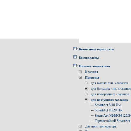
Комнатные термостаты
Контроллеры
Низовая автоматика
Клапаны
Приводы
для малых лин. клапанов
для больших лин. клапано
для поворотных клапанов
для воздушных заслонок
--
SmartAct 5/10 Нм
--
SmartAct 10/20 Нм
--
SmartAct N20/N34 (20/3
--
Термостойкий SmartAct
Датчики температуры