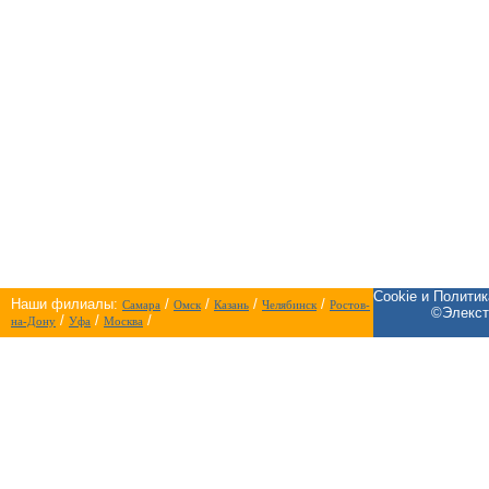
Cookie и Полити
Наши филиалы:
/
/
/
/
Самара
Омск
Казань
Челябинск
Ростов-
©Элекст
/
/
/
на-Дону
Уфа
Москва