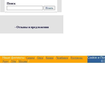
Поиск
- Отзывы и предложения
Наши филиалы:
/
/
/
/
Cookie и П
Самара
Омск
Казань
Челябинск
Ростов-на-
/
/
/
©Э
Дону
Уфа
Москва