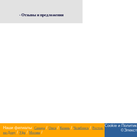
- Отзывы и предложения
Cookie и Полити
Наши филиалы:
/
/
/
/
Самара
Омск
Казань
Челябинск
Ростов-
©Элекст
/
/
/
на-Дону
Уфа
Москва