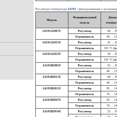
Регуляторы температуры
L6191
с фиксированными и настраив
Функциональный
Диапа
Модель
модуль
темпера
L6191A2007U
Регулятор
40 … 9
Ограничитель
40 … 11
L6191A2015U
Регулятор
25 … 8
Ограничитель
101 °С (ф
L6191A2023U
Регулятор
50 … 8
Ограничитель
101 °С (ф
L6191B2005U
Регулятор
25 … 9
Ограничитель
40 … 11
L6191B2013U
Регулятор
40 … 9
Ограничитель
40 … 11
L6191B2021U
Регулятор
95 … 14
Ограничитель
70 … 14
L6191B2047U
Регулятор
95 … 14
Ограничитель
70 … 14
L6191B2054U
Регулятор
25 … 9