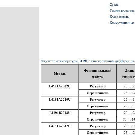
Среда
Температура ок
Класс защиты
Коммутационная
Регуляторы температуры
L4191
с фиксированным дифференциа
Функциональный
Диапа
Модель
модуль
темпера
L4191A2002U
Регулятор
25 … 9
Ограничитель
25 … 9
L4191A2010U
Регулятор
25 … 9
Ограничитель
25 … 9
L4191B2018U
Регулятор
70 … 9
Ограничитель
70 … 14
L4191A2042U
Регулятор
25 … 9
Ограничитель
25 … 9