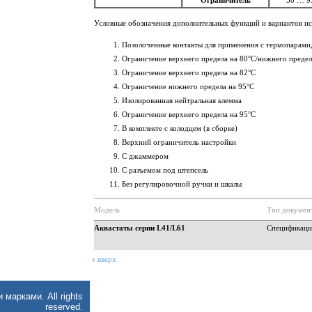
Ограничитель
50 … 9
Условные обозначения дополнительных функций и вариантов ис
Позолоченные контакты для применения с термопарами
Ограничение верхнего предела на 80°C/нижнего предел
Ограничение верхнего предела на 82°C
Ограничение нижнего предела на 95°C
Изолированная нейтральная клемма
Ограничение верхнего предела на 95°C
В комплекте с колодцем (в сборке)
Верхний ограничитель настройки
С джаммером
С разъемом под штепсель
Без регулировочной ручки и шкалы
Модель
Тип докумен
Аквастаты серии L41/L61
Спецификаци
вверх
арками. All rights
reserved.