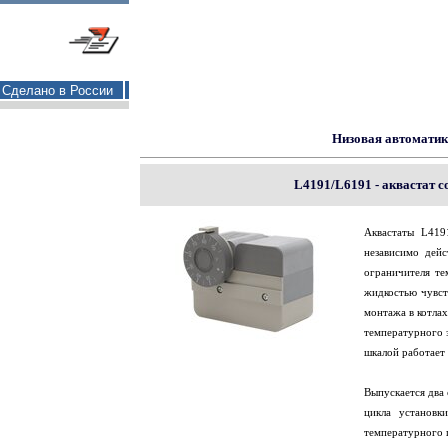
Сделано в России
Низовая автоматик
L4191/L6191 - аквастат 
Аквастаты L419
независимо дей
ограничителя т
жидкостью чувст
монтажа в котлах
температурного з
шкалой работает
Выпускается два
цикла установк
температурного 