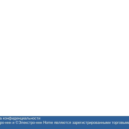
ка конфиденциальности
ро-ннн и ©Элекстро-ннн Home являются зарегистрированными торговыми м