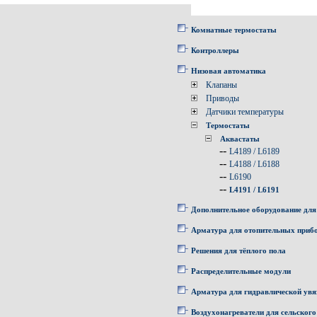
Комнатные термостаты
Контроллеры
Низовая автоматика
Клапаны
Приводы
Датчики температуры
Термостаты
Аквастаты
--
L4189 / L6189
--
L4188 / L6188
--
L6190
--
L4191 / L6191
Дополнительное оборудование для
Арматура для отопительных приб
Решения для тёплого пола
Распределительные модули
Арматура для гидравлической увя
Воздухонагреватели для сельского