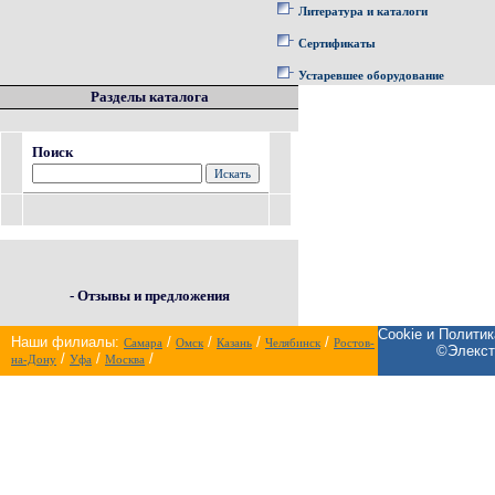
Литература и каталоги
Сертификаты
Устаревшее оборудование
Разделы каталога
Поиск
- Отзывы и предложения
Cookie и Полити
Наши филиалы:
/
/
/
/
Самара
Омск
Казань
Челябинск
Ростов-
©Элекст
/
/
/
на-Дону
Уфа
Москва