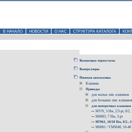
В НАЧАЛО
НОВОСТИ
О НАС
СТРУКТУРА КАТАЛОГА
КОН
Комнатные термостаты
Контроллеры
Низовая автоматика
Клапаны
Приводы
для малых лин. клапанов
для больших лин. клапано
для поворотных клапанов
--
MVN, 3 Нм, 2/3-pt, 0/2.
--
M6063, 7 Нм, 3-pt
--
M7061, 10/20 Hм, 0/2...
--
M6061 / VMM40, 10-40 