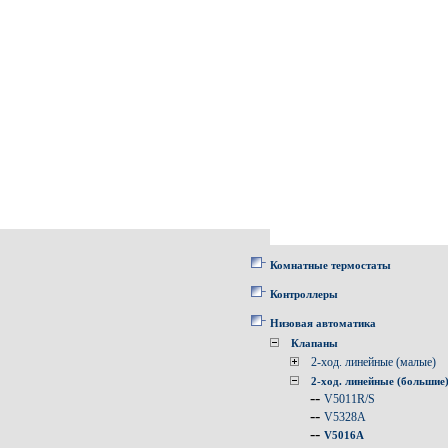
Комнатные термостаты
Контроллеры
Низовая автоматика
Клапаны
2-ход. линейные (малые)
2-ход. линейные (большие
--
V5011R/S
--
V5328A
--
V5016A