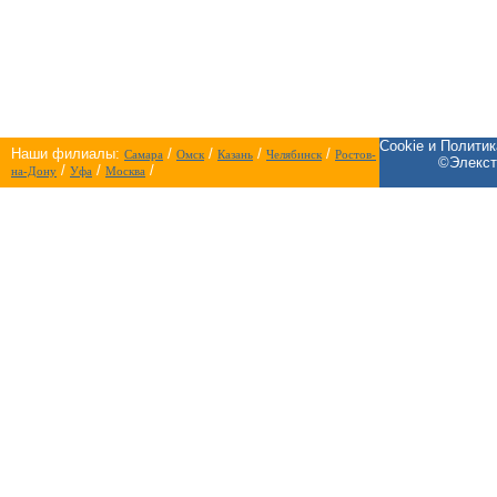
Cookie и Полити
Наши филиалы:
/
/
/
/
Самара
Омск
Казань
Челябинск
Ростов-
©Элекст
/
/
/
на-Дону
Уфа
Москва