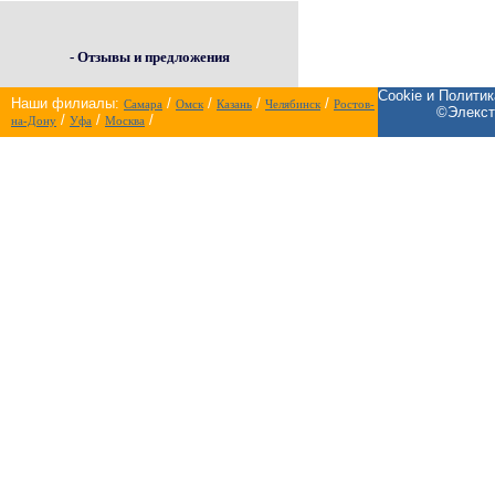
- Отзывы и предложения
Cookie и Полити
Наши филиалы:
/
/
/
/
Самара
Омск
Казань
Челябинск
Ростов-
©Элекст
/
/
/
на-Дону
Уфа
Москва