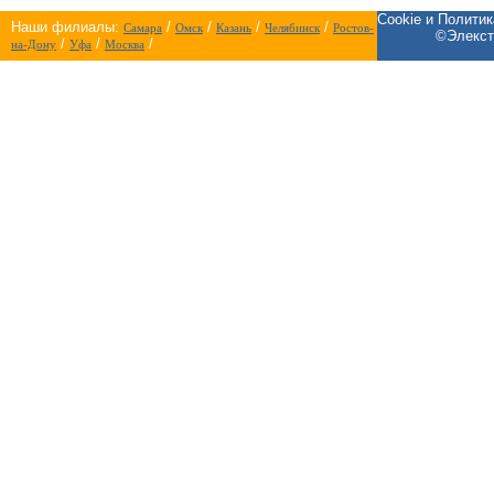
Cookie и Полити
Наши филиалы:
/
/
/
/
Самара
Омск
Казань
Челябинск
Ростов-
©Элекст
/
/
/
на-Дону
Уфа
Москва