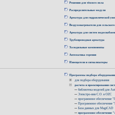
Решения для тёплого пола
Распределительные модули
Арматура для гидравлической увя
Воздухонагреватели для сельского
Арматура для систем водоснабже
Трубопроводная арматура
Холодильные компоненты
Автоматика горения
Извещатели и сигнализаторы
Программы подбора оборудовани
для подбора оборудования
расчета и проектирования сис
--
библиотека моделей для A
--
Элекстро-ннн C.O. и OZC
--
программное обеспечение "
--
Программное обеспечение "I
--
База данных для MagiCAD
--
программное обеспечение 