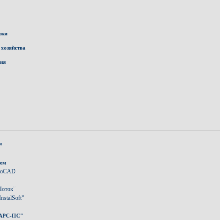
зки
 хозяйства
ния
я
тем
utoCAD
Поток"
nstalSoft"
"АРС-ПС"