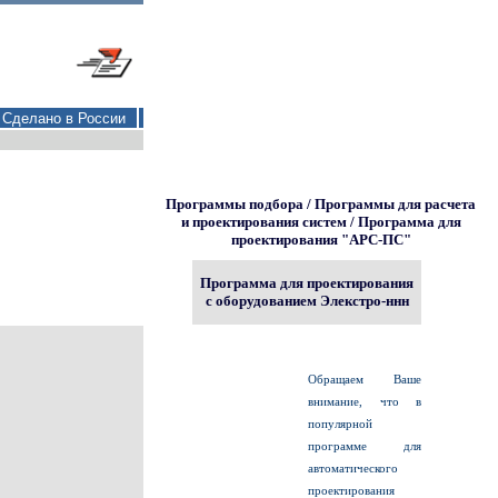
Сделано в России
Программы подбора / Программы для расчета
и проектирования систем / Программа для
проектирования "АРС-ПС"
Программа для проектирования
c оборудованием Элекстро-ннн
Обращаем Ваше
внимание, что в
популярной
программе для
автоматического
проектирования