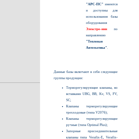
"АРС-ПС"
имеются
и доступны для
использования базы
оборудования
Элекстро-ннн
по
направлению
"Тепловая
Автоматика"
.
Данные базы включают в себя следующие
группы продукции:
Терморегулирующие клапаны, во
вставками UBG, BB, Kv, VS, FV,
SC;
Клапаны терморегулирующие
трехходовые (типа V2076);
Клапаны терморегулирующие
ручные (типа Optimal Plus);
Запорные присоединительные
клапаны типа Verafix-E, Verafix-