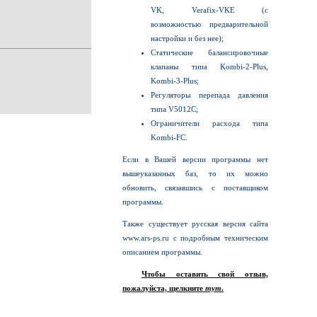
VK, Verafix-VKE (с
возможностью предварительной
настройки и без нее);
Статические балансировочные
клапаны типа Kombi-2-Plus,
Kombi-3-Plus;
Регуляторы перепада давления
типа V5012C;
Ограничители расхода типа
Kombi-FC.
Если в Вашей версии программы нет
вышеуказанных баз, то их можно
обновить, связавшись с поставщиком
программы.
Также существует русская версия сайта
www.ars-ps.ru с подробным техническим
описанием программы.
Чтобы оставить свой отзыв,
пожалуйста, щелкните
тут
.