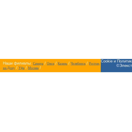
Cookie и Полити
Наши филиалы:
/
/
/
/
Самара
Омск
Казань
Челябинск
Ростов-
©Элекст
/
/
/
на-Дону
Уфа
Москва