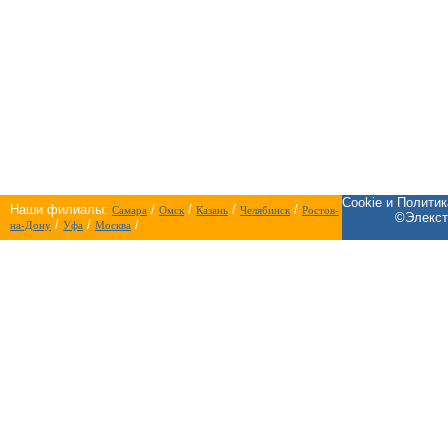
Cookie и Полити
Наши филиалы:
/
/
/
/
Самара
Омск
Казань
Челябинск
Ростов-
©Элекст
/
/
/
на-Дону
Уфа
Москва